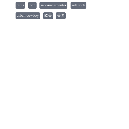
m us
pop
sabrinacarpenter
soft rock
urban cowboy
欧美
美国