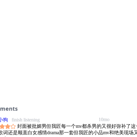
ments
10mo
小狗
finish listening
封面被批媚男但我匠每一个mv都杀男的又很好弥补了这
歌词还是顺直白女感情drama那一套但我匠的小品mv和绝美现场