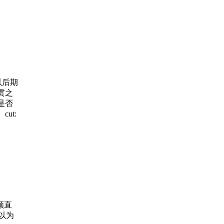
以后期
贯之
是否
ut:
顺直
on以为