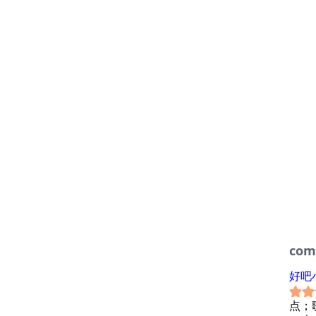
com
好吧
点；