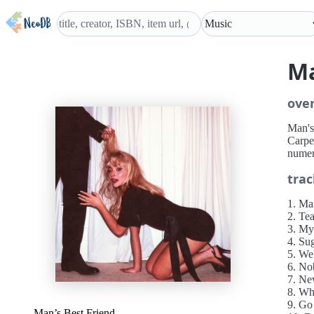
Ma
ove
Man's
Carpe
numer
trac
1. Ma
2. Tea
3. My
4. Su
5. We
6. No
7. Ne
8. Wh
9. Go
Man’s Best Friend