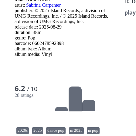
10. D
artist:
Sabrina Carpenter
11. H
publisher:
© 2025 Island Records, a division of
play
12. G
UMG Recordings, Inc.
/
℗ 2025 Island Records,
a division of UMG Recordings, Inc.
release date: 2025-08-29
duration: 38m
genre:
Pop
barcode: 0602478592898
album type:
Album
album media:
Vinyl
6.2
/ 10
28 ratings
2020s
2025
dance pop
m 2025
m pop