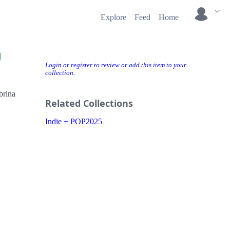
Explore
Feed
Home
Login or register to review or add this item to your
collection.
brina
Related Collections
Indie + POP2025