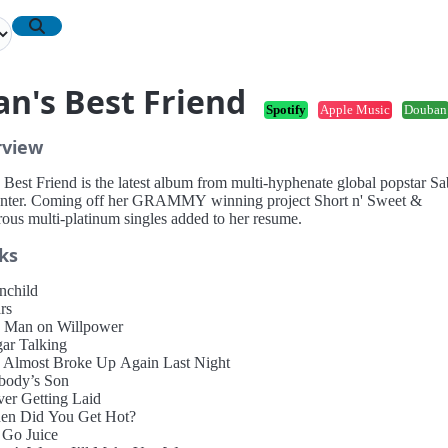
n's Best Friend
Spotify
Apple Music
Douban
rview
 Best Friend is the latest album from multi-hyphenate global popstar Sa
nter. Coming off her GRAMMY winning project Short n' Sweet &
ous multi-platinum singles added to her resume.
ks
nchild
rs
 Man on Willpower
gar Talking
 Almost Broke Up Again Last Night
body’s Son
ver Getting Laid
en Did You Get Hot?
 Go Juice