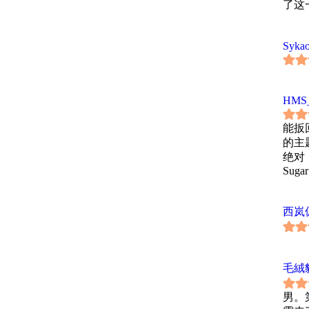
了这一点。
Syka
HMS_
能扳
的主
绝对
Sugar
西岚
毛絨
男。第一