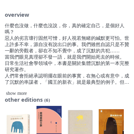
overview
什麼也沒做，什麼也沒說，你，真的確定自己，是個好人
嗎？
惡人的劣言壞行固然可憎，好人視若無睹的緘默更可怕。世
上許多不幸，源自沒有說出口的事。我們雖然自認只是不贊
一辭的旁觀者，卻在不知不覺中，成了沉默的共犯……
當我們眼見真理卻不發一語，就是我們開始死去的時候。
日常生活社會學領域中，本書是關於集體沉默的第一本完整
研究著作。
人們常會拒絕承認明擺在眼前的事實，在無心或有意中，成
了沉默的串謀者，「國王的新衣」就是最典型的例子。但否
認諸如亂倫、酗酒、貪污、大屠殺等社會或歷史真相，卻不
show more
是童話故事。在家庭、組織、社會，甚至整個國家中，充斥
other editions
(6)
著沒穿衣的國王，還有，基於恐懼、痛苦、羞恥，或難為情
等種種複雜情緒，不敢（或不願）聲張的沉默民眾。
沉默的串謀存在於社會各階層，從家庭到公司，從私人情感
到政治策略。它是一種集體行為，需要訊息的傳遞者及接受
者共同對訊息諱莫如深。令人不安的真相隱藏在眾目睽睽之
下，大家心知肚明，但卻不可談論、不宜議論也不可觸及，