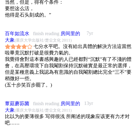
当然，但是，得有个条件：
要想这么活，
他得是石头刻成的。”
7yr
百年如流水
finish reading
房间里的
大象
(重庆大学出版社/楚尘文化 2011)
七分水平吧。沒有給出具體的解決方法這當然
啦畢竟沉默打破是很費力氣的。
我覺得會對這本書感興趣的人已經都對“沉默”有了不淺的體
會，在高壓環境下自我閹割保持沉默確實是最正常的選擇，
但是某種意義上我認為有意識的自我閹割總比完全“三不”要
稍微好一些。
(五十步笑百步罷了。)
13yr
蕈菇蘑荪菌
finish reading
房间里的
大象
(重庆大学出版社/楚尘文化 2011)
比以为的要薄很多 写得很浅 所阐述的现象应该更有力才对
吧……