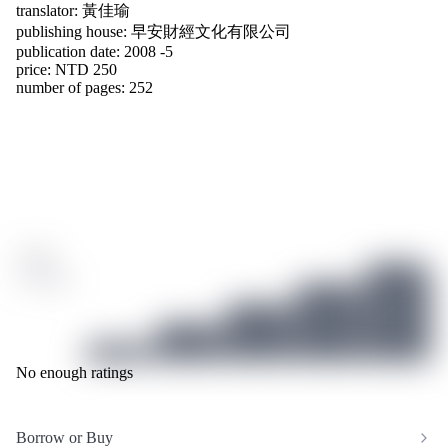
translator:
黃佳瑜
publishing house:
早安財經文化有限公司
publication date: 2008 -5
price: NTD 250
number of pages: 252
/ 10
0 ratings
No enough ratings
Borrow or Buy