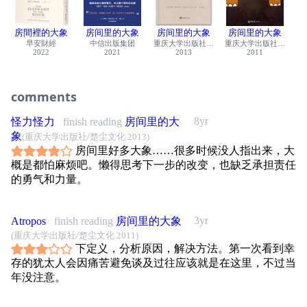
就像屋中的大象，明明巨大無可否認，眾人卻小心迴避，心
照不宣的佯裝沒看見。
房間裡的大象
房间里的大象
房间里的大象
房间里的大象
Th
對於人們在面對日常生活或政治社會上「公開的秘密」時，
Oxf
早安財經
中信出版集团
重庆大学出版社/楚尘文化
重庆大学出版社/楚尘文
所抱持沉默和否認的社會模式，作者帶來新穎獨特的見解。
2022
2021
2013
2011
本書來回穿梭於不同的社會階層，從日常生活到大規模的歷
史事件，並從新聞事件、戲劇、小說、童話，以及電影援引
comments
例證，旨在幫助我們了解「沉默串謀」背後的演變過程，以
及為何我們會坐視所有人其實都知道的真相，試圖一起對現
8yr
怪力怪力
finish reading
房间里的大
實視若無睹。作者告訴我們，像這樣的串謀是如何發展、開
象
(重庆大学出版社/楚尘文化 2013)
啟社會壓力，導致人們即使事實明擺眼前卻依然拒絕承認。
房间里好多大象……很多时候没人指出来，大
他也揭示，每個串謀者的否認是如何與其他人形成共存式的
概是都怕麻烦吧。懒得思考下一步的改变，也缺乏承担责任
惡性循環，以致如癌細胞蔓延；當有更多人共謀，特別是當
的勇气和力量。
涉及重要的權力差異，沉默通常更加凝重。
沉默不僅是恐懼的產物，也是恐懼的一大來源。要克服恐
懼，我們往往需要攤開那些一開始造成恐懼的不可談論的事
3yr
Atropos
finish reading
房间里的大象
情。沉默拖得越久，就越需要「以沉默掩飾沉默」。我們越
(重庆大学出版社/楚尘文化 2011)
集體否認大象，牠們越盤據在我們心頭。要打破這種暗中作
下定义，分析原因，解决方法。第一次看到幸
祟的否認循環，有賴於公開討論「不能被討論」這種現象本
存的犹太人会因痛苦避免谈及过往应该就是在这里，不过当
身。本書提出了第一個有助於推動此種討論的系統化嘗試。
年没注意。