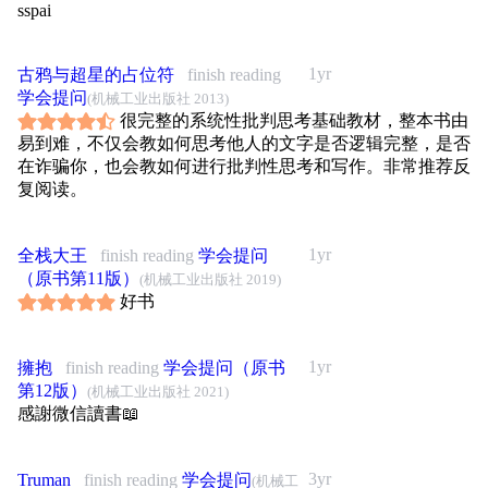
sspai
海外国语大学英语学院英语语言文学硕士，北京外国语大学
国际中国文化研究院比较文学与跨文化研究博士，合肥师范
学院副教授。
1yr
古鸦与超星的占位符
finish reading
学会提问
(机械工业出版社 2013)
很完整的系统性批判思考基础教材，整本书由
易到难，不仅会教如何思考他人的文字是否逻辑完整，是否
在诈骗你，也会教如何进行批判性思考和写作。非常推荐反
复阅读。
1yr
全栈大王
finish reading
学会提问
（原书第11版）
(机械工业出版社 2019)
好书
1yr
擁抱
finish reading
学会提问（原书
第12版）
(机械工业出版社 2021)
感謝微信讀書📖
3yr
Truman
finish reading
学会提问
(机械工