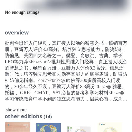
No enough ratings
overview
批判性思维入门经典，真正授人以渔的智慧之书，畅销百万
册，豆瓣万人评价8.3高分。培养独立思考能力，防骗防杠
防偏见。美团四大名著之一。樊登、俞敏洪、古典、学长
LEO等力荐<br /><br />批判性思维入门经典，真正授人以渔
的智慧之书，畅销百万册，豆瓣万人评价8.3高分。信息泛
滥时代，培养独立思考和去伪存真能力的底层逻辑，防骗防
杠防偏见指南。<br /><br />◎ 哈佛等300多所高校入门读
物，30余年经久不衰，豆瓣万人评价8.3高分<br />◎ 雅思、
托福 、GRE、GMAT、SAT必备的备考和学习材料<br />◎
学习传统教育中学不到的独立思考能力，启蒙心智，成为具
备创造力的创新型人才<br />◎ 美团“四大名著”之一，美团
show more
内部广为人知的必读书单<br />◎ 掌握华为、腾讯、小米、
other editions
(14)
乐高、IBM等国际创新企业颇为看重的能力<br />◎ 具备21
世纪网民必备的素养，揭开事实真相，识别谎言，去伪存
真，理性“抬杠”<br />◎ 北大哲学系教授 陈波、新东方教育