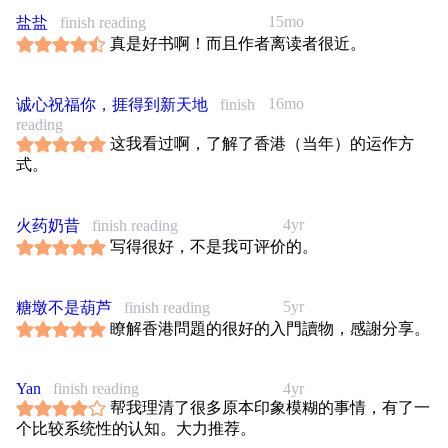
最前線，理解差異與衝突的由來，不只提供了香港人思考前
15mo
盐盐
finish reading
路與自省的機會，也提供了外地人理解如何應對與面對「中
真是好书啊！而且作者离读者很近。
國崛起」現象的可能。尤其和香港同屬碰撞前沿的臺灣，儘
管兩地在歷史與制度上有若干差異，然而港臺所面對的，其
實是相似的困境。 作者透過三十六個問答題，如「香港自
16mo
诚心祝福你，捱得到新天地
finish
古以來不就是中國領土嗎？」、「為什麼香港的抗爭近年愈
reading
來愈暴力激進？」、「一國兩制還有將來嗎？」，以兼具縱
这我看过啊，了解了香港（当年）的运作方
深與橫向的方向道出香港百年來的認同之爭、制度之爭，以
式。
及該往何處去的問題。香港為何會成為近日世人眼中的「示
威之都」，香港人又是什麼？本書提供明晰的脈絡。
4yr
火药奶昔
finish reading
写得很好，不是我可评价的。
5yr
糖墩不是葫芦
finish reading
瞭解香港問題的很好的入門讀物，感謝分享。
Yan
finish reading
4yr
帮我理清了很多原本印象模糊的事情，有了一
个比较系统性的认知。大力推荐。