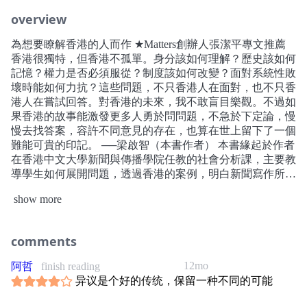
overview
為想要瞭解香港的人而作 ★Matters創辦人張潔平專文推薦
香港很獨特，但香港不孤單。身分該如何理解？歷史該如何
記憶？權力是否必須服從？制度該如何改變？面對系統性敗
壞時能如何力抗？這些問題，不只香港人在面對，也不只香
港人在嘗試回答。對香港的未來，我不敢盲目樂觀。不過如
果香港的故事能激發更多人勇於問問題，不急於下定論，慢
慢去找答案，容許不同意見的存在，也算在世上留下了一個
難能可貴的印記。 ──梁啟智（本書作者） 本書緣起於作者
在香港中文大學新聞與傳播學院任教的社會分析課，主要教
導學生如何展開問題，透過香港的案例，明白新聞寫作所需
的實事求是和尋根究柢。香港今日所面對的種種問題，不少
show more
都出於中國當局對香港情勢的誤解，本書初衷正是力求化解
中港之間的訊息差異與鴻溝，希望透過系統性的討論，把香
港各種困境與議題的前因後果說明清楚；同時也試圖探索一
comments
系列重要問題：如果中國對香港的主流理解有嚴重偏差，理
由是什麼？背後是否有結構性的成因？希望透過對香港問題
12mo
阿哲
finish reading
的探討，帶動更多人提出質疑，尋找答案。 本書於網路社
异议是个好的传统，保留一种不同的可能
群平臺連載期間，香港爆發了數十年來最大規模的抗爭運
動，引來全世界關注。香港位於普世價值與中國體制碰撞的