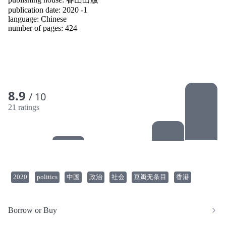
publication date: 2020 -1
language:
Chinese
number of pages: 424
8.9
/ 10
21 ratings
2020
politics
中国
政治
社会
豆瓣无条目
香港
Borrow or Buy