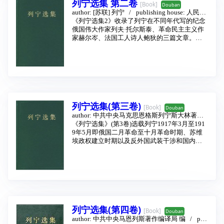
列宁选集 第二卷
[Book]
Douban
author:
[苏联] 列宁
publishing house:
人民出
版社
《列宁选集2》收录了列宁在不同年代写的纪念
1995 - 1
俄国伟大作家列夫·托尔斯泰、革命民主主义作
家赫尔岑、法国工人诗人鲍狄的三篇文章。列
宁在这些文章中支用以居然思主义的观点和方
法，对这三位作家、诗人的作品和思想作了鞭
辟入里的分析，对他们的历史地位作了实事求
是的评价。
列宁选集(第三卷)
[Book]
Douban
author:
中共中央马克思恩格斯列宁斯大林著作
《列宁选集》(第3卷)选载列宁1917年3月至191
publishing house:
人民出版社
1995 - 1
9年5月即俄国二月革命至十月革命时期、苏维
埃政权建立时期以及反外国武装干涉和国内战
争前半期的文献。
列宁选集(第四卷)
[Book]
Douban
author:
中共中央马恩列斯著作编译局 编
pub