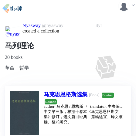
Nyasway
@nyasway
4yr
created a collection
马列理论
20 books
革命，哲学
马克思恩格斯选集
[Book]
Douban
Douban
author:
马克思
/
恩格斯
translator:
中央编译
局
中文第三版，根据十卷本《马克思恩格斯文
publishing house:
人民出版社
2012 - 9
集》修订，选文篇目经典、篇幅适宜、译文准
确、格式考究。