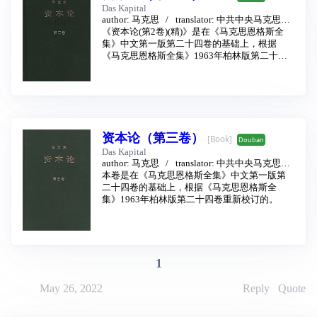
Das Kapital
给中国人民志愿军的命令（一九五０年十月八
author:
马克思
translator:
中共中央马克思恩
日）
格斯列宁斯大林著作编译局
《资本论(第2卷)(精)》是在《马克思恩格斯全
publishing hous
中国人民志愿军要爱护朝鲜的一山一水一草一
e:
集》中文第一版第二十四卷的基础上，根据
人民出版社
2004 - 1
木（一九五一年一月十九日）
《马克思恩格斯全集》1963年柏林版第二十四
中共中央政治局扩大会议决议要点（一九五一
卷重新校订的。
年二月十八日）
一 二十二个月的准备工作
二 抗美援朝的宣传教育运动
三 土改
四 镇压反革命
五 城市工作
资本论（第三卷）
[Book]
Douban
六 整党及建党
Das Kapital
七 统一战线工作
author:
马克思
translator:
中共中央马克思恩
八 整风
格斯列宁斯大林著作编译局
本卷是在《马克思恩格斯全集》中文第一版第
publishing hous
镇压反革命必须打得稳，打得准，打得狠（一
e:
二十四卷的基础上，根据《马克思恩格斯全
人民出版社
2004 - 1
九五０年十二月──一九五一年九月）
集》1963年柏林版第二十四卷重新校订的。
应当重视电影《武训传》的讨论（一九五一年
五月二十日）
三大运动的伟大胜利（一九五一年十月二十三
日）
关于“三反”“五反”的斗争（一九五一年十一月─
1
─一九五二年三月）
把农业互助合作当作一件大事去做（一九五一
年十二月十五日）
May 26, 2022
Reply
Quote
元旦祝词（一九五二年一月一日）
中共中央关于西藏工作方针的指示（一九五二