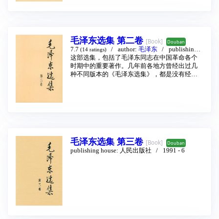
二十年代中，随着我国革命的发展，《共产主
历的各个历史时期并且按照著作年月次序而编
义ABC》一书也开始流传到我们中国。1926年
辑的。这部选集尽可能地搜集了一些为各地方
该书的第一部分（即理论部分）曾经被译成中
过去印行的集子还没有包括在内的重要著作。
文作为新青年社丛书之一由新青年出版社出
选集中的各篇著作，都经著者校阅过，其中有
版，对于马列主义基本知识在我国的传播起了
些地方著者曾作了一些文字上的修正，也有个
毛泽东选集 第二卷
[Book]
Douban
很好的作用。
别的文章曾作了一些内容上的补充和修改。
7.7
author:
毛泽东
publishing h
(14 ratings)
本书写于1919年，当时的苏联正处在战时共产
下面有几点属于出版事务的声明：
ouse:
这部选集，包括了毛泽东同志在中国革命各个
人民出版社
1991 - 6
主义时期，《共产主义ABC》一书也象苏联当
第一，现在出版的这个选集，还是不很完备
时期中的重要著作。几年前各地方曾经出过几
时理论界的许多著作一样，在某种程度上不能
的。由于国民党反动派对于革命文献的毁灭，
种不同版本的《毛泽东选集》，都是没有经过
不留下时代的烙印，特别是该书第二部分中的
由于在长期战争中革命文献的散失，我们现在
著者审查的，体例颇为杂乱，文字亦有错讹，
某些观点，比如工农业生产的国有化问题，社
还不能够找到毛泽东同志的全部著作，特别是
有些重要的著作又没有收进去。现在的这部选
会主义制度下的商品、货币、交换等等问题，
毛泽东同志所写的许多书信和电报（这些在毛
集，是按照中国共产党成立后所经历的各个历
是不符合后来社会主义建设实践经验的。但
泽东同志著作中占很大的部分）。
史时期并且按照著作年月次序而编辑的。这部
是，尽管如此，该书仍不失为一本好书，对于
第二，有些曾经流行的著作，例如《农村调
选集尽可能地搜集了一些为各地方过去印行的
我们今天研究马克思主义的发展，仍有一定的
查》，遵照著者的意见，没有编入；又如《经
集子还没有包括在内的重要著作。选集中的各
参考价值。
济问题与财政问题》，也遵照著者的意见，只
篇著人，都经著者校阅过，其中有些地方著者
本书中文版是根据1925年苏联出的俄文版译出
编进了其中的第一章（即《关于过去工作的基
毛泽东选集 第三卷
曾作了一些文字上的修正，也有个别的文章曾
[Book]
Douban
的。原书附有1919年俄共（布）第八次代表大
本总结》）。
作了一些内容上的补充和修改。
publishing house:
人民出版社
1991 - 6
会通过的俄共（布）党纲，考虑到该党纲在我
第三，选集中作了一些注释。其中一部分是属
国已有中文版本，故这里从略。
于题解的，附在各篇第一页的下面；其他部
分，有属于政治性质的，有属于技术性质的，
都附在文章的末尾。
第四，本选集有两种装订的本子。一种是各时
期的著作合订的一卷本，另一种是四卷本。四
卷本的第一卷包括第一次国内革命战争时期和
第二次国内革命战争时期的著作；第二卷和第