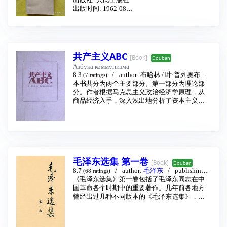
出版社: 人民出版社
出版时间: 1962-08
版次: 一版3印
装帧: 平装
开本: 32开
http://book.kongfz.com/171502/418392202/
共产主义ABC
[Book]
Douban
Азбука коммунизма
8.3
author:
布哈林
/
叶·普列奥布拉
(7 ratings)
任斯基
本书共分为两个主要部分。第一部分为理论部
translator:
中共中央马克思恩格斯列
宁斯大林著作编译局国际共运史研究所
分。作者根据马克思主义政治经济学原理，从
publ
ishing house:
商品经济入手，深入浅出地分析了资本主义制
东方出版社
1988
度下各种不可克服的矛盾，阐明了资本主义制
度一定要灭亡、社会主义一定要胜利的客观历
史规律。在这一部分里，作者还分析了第二国
际破产的原因，论述了第三国际成立的意义。
本书的第二部分为无产阶级专政和共产主义建
设部分。在这一部分里，作者具体分析了俄国
毛泽东选集 第一卷
的国际地位、俄国的大工业、第一次世界大战
[Book]
Douban
的后果和俄国的小资产阶级性等等特点，指出
8.7
author:
毛泽东
publishing h
(68 ratings)
了十月社会主义革命在苏联取得胜利的必然
ouse:
《毛泽东选集》第一卷包括了毛泽东同志在中
人民出版社
1991 - 5
性。与此同时，作者还从俄国的实际情况出
国革命各个时期中的重要著作。几年前各地方
发，对于党在无产阶级取得胜利以后所面临的
曾经出过几种不同版本的《毛泽东选集》，都
诸如民主与专政、民族、宗教、军事、法院、
是没有经过著者审查的，体例颇为杂乱，文字
银行、货币、工农业生产组织等等这样一些极
亦有错讹，有些重要的著作又没有收过去。现
为重要的问题，作了理论上的论证。
在的这部选集，是按照中国共产党成立后所经