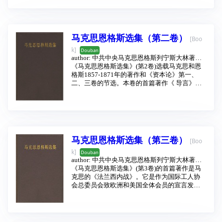
马克思恩格斯选集（第二卷）
[Boo
k]
Douban
author:
中共中央马克思恩格斯列宁斯大林著作
编译局
《马克思恩格斯选集》(第2卷)选载马克思和恩
publishing house:
人民出版社
199
5 - 1
格斯1857-1871年的著作和《资本论》第一、
二、三卷的节选。本卷的首篇著作《 导言》，
是马克思拟撰写的政治经济学巨著的总的导
言。马克思在《导言》中详细地阐述了关于政
治经济学的对象和方法的思想。资产阶级经济
学家割裂生产同分配、交换、消费之间的内在
联系，把资本主义生产看作永恒的“一般生产”，
认为发生变化的只是分配方式，因而往往把分
马克思恩格斯选集（第三卷）
[Boo
配关系当作政治经济学的研究对象。
k]
Douban
author:
中共中央马克思恩格斯列宁斯大林著作
编译局
《马克思恩格斯选集》(第3卷)的首篇著作是马
publishing house:
人民出版社
199
5 - 6
克思的《法兰西内战》。它是作为国际工人协
会总委员会致欧洲和美国全体会员的宣言发表
的。1871年3月月18日，巴黎无产阶级英勇地举
行了武装起义，宣布成立巴黎公社。马克思立
即搜集和研究关于公社活动的资料，先后写成
初稿、二稿（本卷作了摘录），最后形成这部