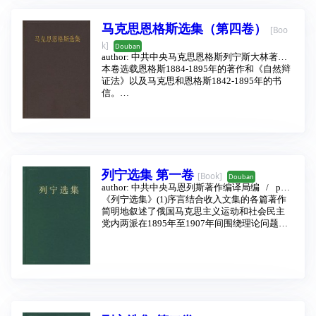
著作。在这里，马克思叙述了巴黎公社在其存
在的72天中的实际活动，总结了公社的经验教
马克思恩格斯选集（第四卷）
[Boo
训，进一步发展了马克思主义关于无产阶级革
命和国家、关于无产阶级专政的学说，论述了
k]
Douban
无产阶级取得政权后的经济政策以及无产阶级
author:
中共中央马克思恩格斯列宁斯大林著作
的同盟者问题。
编译局
本卷选载恩格斯1884-1895年的著作和《自然辩
translator:
中共中央马克思恩格斯列
宁斯大林著作编译局
证法》以及马克思和恩格斯1842-1895年的书
publishing house:
人民
出版社
信。
1997 - 5
1884-1895年这一时期，自由竞争的资本主义转
入垄断资本主义的过程不断发展，资本主义各
国之间的斗争加剧，劳动人民的状况恶化，无
产队级为未来的革命战斗正在积聚力量。以科
学社会主义为基础的独立的工人阶级政党在欧
洲大多数国家建立并得到了巩固，无产阶级革
列宁选集 第一卷
[Book]
Douban
命力量的团结加强，80年代末成立了新的国际
author:
中共中央马恩列斯著作编译局编
publ
无产阶级组织，即第二国际。
ishing house:
《列宁选集》(1)序言结合收入文集的各篇著作
人民出版社
1998 - 10
本卷的首篇著作恩格斯《家庭、私有制和国家
简明地叙述了俄国马克思主义运动和社会民主
的起源》系统而科学地阐述了人类历史的早期
党内两派在1895年至1907年间围绕理论问题、
阶段，论述了家庭的起源和发展，私有制和阶
党的纲领问题、组织问题、策略问题进行的斗
级的产生，国家的产生和阶级本质。
争。