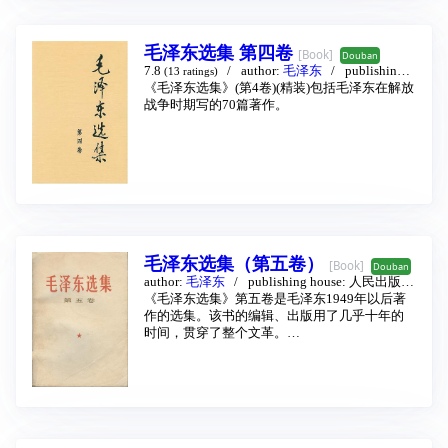
三卷包括抗日战争时期的著作；第四卷包括第
三次国内革命战争时期的著作。
毛泽东选集 第四卷
[Book]
Douban
7.8
author:
毛泽东
publishing h
(13 ratings)
ouse:
《毛泽东选集》(第4卷)(精装)包括毛泽东在解放
人民出版社
1991
战争时期写的70篇著作。
毛泽东选集（第五卷）
[Book]
Douban
author:
毛泽东
publishing house:
人民出版社
1977
《毛泽东选集》第五卷是毛泽东1949年以后著
作的选集。该书的编辑、出版用了几乎十年的
时间，贯穿了整个文革。
此书原拟选编范围为1949年至1962年间的毛泽
东著作，1962年曾有过一个该书的粗编稿，但
毛泽东认为建政以后著作不象1949年以前著作
经过检验，不愿立即就出版。1964年《毛泽东
著作选读》甲、乙种本选进了1949年后的部分
作品。