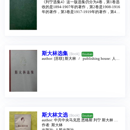
lishing house:
《列宁选集4》这一版选集仍分为4卷，第1卷选
人民出版社
1995 - 6
收的是1894-1907年的著作，第2卷是1908-1916
年的著作，第3卷是1917-1919年的著作，第4卷
是1919-1923年的著作。每卷正文前刊有本卷的
说明，正文之后附有注释和人名索引。第4卷末
尾附有第1-4卷的主题索引。
斯大林选集
[Book]
Douban
author:
[苏联] 斯大林
publishing house:
人民
出版社
1979
斯大林文选
[Book]
Douban
author:
中共中央马克思 恩格斯 列宁 斯大林 著
作编译局编译
作者: 斯大林
publishing house:
人民出版社
1962 - 8