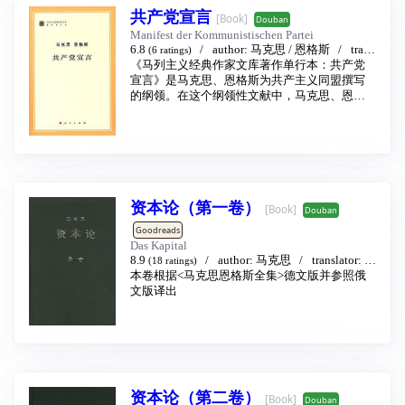
1982年因为该版本与中共十一届六中全会《关
共产党宣言
[Book]
于建国以来党的若干历史问题的决议》和当时
Douban
实行的改革开放政策不符，被停止发行。后续
Manifest der Kommunistischen Partei
各卷迄今未见出版。另有中共中央文献研究室
6.8
author:
马克思
/
恩格斯
trans
(6 ratings)
编辑的《毛泽东文集》（1921—1976年）八卷
lator:
《马列主义经典作家文库著作单行本：共产党
中共中央马克思恩格斯列宁斯大林著作编
出版（1993—1999年），只是为了满足各式研
译局
宣言》是马克思、恩格斯为共产主义同盟撰写
publishing house:
人民出版社
2014
究者的需要，没有公开要求各级组织学习的安
的纲领。在这个纲领性文献中，马克思、恩格
排。
斯科学地评价了资产阶级的历史作用，揭示了
1977年位于北京的人民出版社出版的《毛泽东
资本主义的内在矛盾，论述了无产阶级作为资
选集》第五卷所收录的篇目如下：
产阶级的掘墓人的伟大历史使命，揭示了资本
社会主义革命和社会主义建设时期（一）
主义必然灭亡和共产主义必然胜利的历史规
中国人民站起来了（一九四九年九月二十一
律。
日）
资本论（第一卷）
中国人民大团结万岁（一九四九年九月三十
[Book]
Douban
日）
Goodreads
人民英雄永垂不朽（一九四九年九月三十日）
Das Kapital
永远保持艰苦奋斗的作风（一九四九年十月二
8.9
author:
马克思
translator:
中
(18 ratings)
十六日）
共中央马克思恩格斯列宁斯大林著作编译局
本卷根据<马克思恩格斯全集>德文版并参照俄
征询对待富农策略问题的意见（一九五０年三
publishing house:
文版译出
人民出版社
2004 - 1
月十二日）
为争取国家财政经济状况的基本好转而斗争
（一九五０年六月六日）
不要四面出击（一九五０年六月六日）
做一个完全的革命派（一九五０年六月二十三
日）
你们是全民族的模范人物（一九五０年九月二
资本论（第二卷）
[Book]
Douban
十五日）