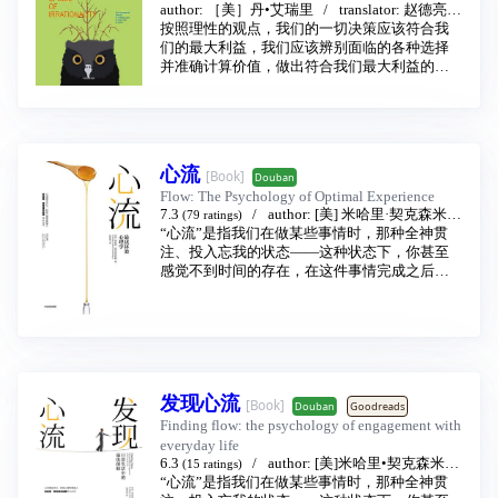
author:
［美］丹•艾瑞里
translator:
赵德亮
化的信息，其伦理规范就是工业主义，这是一
按照理性的观点，我们的一切决策应该符合我
publishing house:
中信出版集团
2017
套速度至上、效率至上的伦理，也是一套产量
们的最大利益，我们应该辨别面临的各种选择
最大化、消费最大化的伦理——如此说来，互
并准确计算价值，做出符合我们最大利益的选
联网正在按照自己的面目改造我们。我们变得
择。如果我们非常理性地做到各种“应该”，那真
对扫描和略读越来越得心应手，但是，我们正
的再好不过了。不幸的是，我们做不到。
在丧失的却是专注能力、沉思能力和反省能
在《怪诞行为学：可预测的非理性》中，行为
力。
经济学家艾瑞里探讨了人类偏见的负面影响,而
在《浅薄》一书中，有智能技术的发展历史，
本书则重点探讨了非理性积极的另一面。非理
有大众科学的普及知识，有文化批判的真知灼
心流
[Book]
Douban
性能让我们适应新的环境、信任别人，乐于不
见，全书处处闪耀着令人难忘的智慧之光，这
Flow: The Psychology of Optimal Experience
断努力，爱自己的孩子。这些美妙、奇异非理
些内容恰似对我们现代人的心智状态所做的全
7.3
author:
[美] 米哈里·契克森米哈
(79 ratings)
性的积极力量能够帮助我们实现各种目标，更
面而深远的拷问。
赖
“心流”是指我们在做某些事情时，那种全神贯
translator:
张定绮
publishing house:
中
好地生活。
这本书必将永远改变我们对传媒和大脑的思考
信出版集团
注、投入忘我的状态——这种状态下，你甚至
2017 - 11
同时，本书还将越过工作环境，深入检验我们
方式。
感觉不到时间的存在，在这件事情完成之后我
在人际关系中的行为。我们与萍水相逢的人如
们会有一种充满能量并且非常满足的感受。其
何相处？我们如何对待我们的亲友？我们如何
实很多时候我们在做自己非常喜欢、有挑战并
对待自己的情绪？我们如何适应新情况、新环
且擅长的事情的时候，就很容易体验到心流，
境？
比如爬山、游泳、打球、玩游戏、阅读、演奏
乐器还有工作的时候。
心理理论之父、积极心理学奠基人米哈里•契克
发现心流
森米哈赖在30年前，在大量案例研究基础上，
[Book]
Douban
Goodreads
开创性地提出了“心流”的概念。本书系统阐述了
Finding flow: the psychology of engagement with
心流理论，进入心流状态的条件，从日常生
everyday life
活、休闲娱乐、工作、人际关系等各方面，阐
6.3
author:
[美]米哈里•契克森米哈
(15 ratings)
述如何进入心流状态。对心理学爱好者和研究
赖
“心流”是指我们在做某些事情时，那种全神贯
translator:
陈秀娟
publishing house:
中