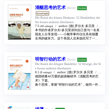
断的基本要素，包括知觉、记忆、情境和提问
以為親眼所見就是事情的全貌，任由損失厭惡
理性思考能力对个人及整个社会的重要性。
清醒思考的艺术
方式。第三和第四部分主要介绍决策的经典模
和樂觀偏見之類的錯覺引導我們做出錯誤的選
[Book]
Douban
式，并与最近有关判断偏差的新模式做对比。
擇。」
Goodreads
第五部分探讨由团体做出的判断和关于团体的
「這是慢想的系統二，它動作比較慢、擅長邏
Die Kunst des klaren Denkens: 52 Denkfehler, die
判断。第六部分讨论决策与判断的一些常见的
輯分析，系統1無力解決的問題，都丟給系統二
Sie besser anderen überlassen
陷阱。第一章都设计成能够单独成立的专题，
處理。它雖然不易出錯卻很懶惰，經常走捷
7.5
author:
[德] 罗尔夫·多贝里
t
(40 ratings)
所以读者可以自由地跳跃不同的章节或随意地
徑，直接採納系統1的判斷結果。」
ranslator:
本书的作者罗尔夫•多贝里讲到自己曾与一名美
朱刘华
publishing house:
中信出版
安排阅读顺序。
康納曼重新詮釋了決策與判斷、風險、幸福和
社
国友人分享发现——小概率事件往往具有颠覆
2013 - 1
本书一个与众不同的地方就是第1章之前的读者
財富的關係，推翻了經濟學對人的決策是理性
全局的破坏力。这个美国人后来据此写了一本
调查，这个调查的问题是根据以后章节中涉及
的假設，更首度披露「直覺偏見」和「邏輯捷
书成为大畅销书，此书就是《黑天鹅》，那个
的研究问题改编和复制而成的。
徑」如何在不知不覺中，決定了我們自以為愜
美国人叫纳西姆•塔勒布。于是，多贝里决定自
意的生活與社會樣貌，也將徹底改變你對思考
己写一本书，这就是在德国率先超越《乔布斯
的看法。
传》登上畅销书排行榜榜首的本书。
明智行动的艺术
人是生而自由的，却无往不在枷锁之中。用这
[Book]
Douban
句话来描述人类为思维错误所累的情形，也十
Die Kunst des klugen Handelns: 52 Irrwege, die Si
分恰当精到。思维错误、认知陷阱就像是伴生
e besser anderen überlassen
于人类，细追究起来无处不在，不经意之时又
8.1
author:
[德] 罗尔夫·多贝里
tr
(8 ratings)
无迹可寻。难道人们注定就要戴着无形的“有色
anslator:
德国销量40万册的超级畅销书《清醒思考的艺
刘菲菲
publishing house:
中信出版
眼镜”看世界吗？不，人们可以思考自己的思
社
术》下篇。
2013 - 7
考，拒绝思考被污染。
换个思维，掌握“明智行动的艺术”，做同一件
作者博览群书，以显微镜般的观察发现人们常
事，就会事半功倍！
犯的思维错误，并一一列出。当明白了错误的
为什么一个差劲的理由，也比没有理由好？为
思维是如何发生后，人们就有可能远离思维陷
什么“最后的机会”总是让人失去理智？有什么办
阱。如果说成功者与失败者之间的差距在于思
法可以让一份成绩单刹时亮眼？为什么人们打
维方式，那么，熟知了思考方式的隐形陷阱，
算做的事情总是太多？为什么说想要真正了解
浅薄
人们就会犯错更少，从而离成功更近。