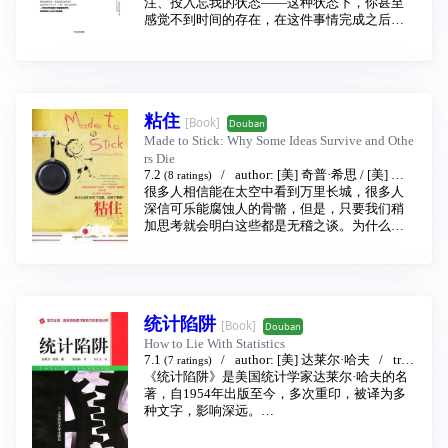
者来说，《心流》是理解积极心理学等领域不
信出版集团
注、投入忘我的状态——这种状态下，你甚至
2018 - 1
可或缺的理论素材；对大众读者来说，这更是
感觉不到时间的存在，在这件事情完成之后我
一本提升幸福感和效率的行动指南。
们会有一种充满能量并且非常满足的感受。其
实很多时候我们在做自己非常喜欢、有挑战并
且擅长的事情的时候，就很容易体验到心流，
比如爬山、游泳、打球、玩游戏、阅读、演奏
乐器还有工作的时候。
粘住
著名心理学家、积极心理学奠基人米哈里•契克
[Book]
Douban
森米哈赖在30年前，在大量案例研究的基础
Made to Stick: Why Some Ideas Survive and Othe
上，开创性地提出了“心流”的概念。本书阐述了
rs Die
心流理论，进入心流状态的条件，从日常生活
7.2
author:
[美] 奇普·希思
/
[美] 丹·
(8 ratings)
中的休闲娱乐、工作、人际关系等各方面，分
希思
很多人相信能在太空中看到万里长城，很多人
translator:
雷静
publishing house:
中
析如何进入心流状态，获得最优体验。是一本
信出版社
深信可乐能腐蚀人的骨骼，但是，只要我们稍
2010 - 1
关于如何提升幸福感和效率，获得积极人生的
加思考就会明白这些都是无稽之谈。为什么这
行动指南。
些荒谬的结论能深深印在我们脑海，并且广为
流传？而我们对一些不该遗忘的事却轻易忘
记：一个生物老师花一个小时来解释有丝分
裂，一星期后只有三个学生记得那是什么。一
位经理在演讲中介绍了一套新的战略方案，员
统计陷阱
[Book]
Douban
工们都在热情地点头称是，然而第二天我们发
How to Lie With Statistics
现坐在前排的员工仍无动于衷地执行旧的战
7.1
author:
[美] 达莱尔·哈夫
tran
(7 ratings)
略。
slator:
《统计陷阱》是美国统计学家达莱尔·哈夫的名
廖颖林
publishing house:
上海财经大
为什么有些事情能铭刻在他人脑海，有些却不
学出版社
著，自1954年出版至今，多次重印，被译为多
2002 - 6
能？ 现任斯坦福大学商学院组织行为学教授奇
种文字，影响深远。
普·希思和他的兄弟丹·希思在他这本充满奇思妙
在日常的经济生活中，我们将接触到越来越多
想的书中，揭示了其中的奥秘，那便是能让人
的统计数据和资料，例如各种证券信息、投资
们过目不忘的事情往往具有“黏性”，例如克林顿