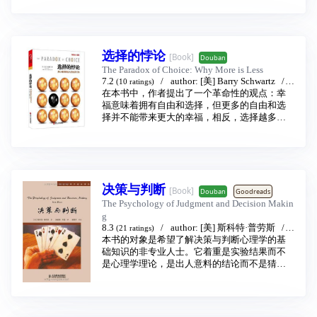
「快思」與「慢想」是我們腦中的兩位主角。
高智商，就意味着能做出正确的、好的决策？
当今社会，人们生活的方方面面，如教育、就
它們大部分時候是朋友，有時是敵人，更常一
错！
业、友情、甚至宗教都面临着众多的选择。作
起並肩打仗！
研究表示，公认的聪明人在决策的正确率方面
者认为，选择确实改善了我们生活的质量，让
我們何時要相信直覺？何時要對抗直覺與偏
与普通人无异，有时候也会:
我们可以掌控自身的命运，并获得我们确实想
見，召喚所有理性出來打仗？我們總以為能駕
数学家在毫无利好消息的情况，大量买入持续
选择的悖论
[Book]
要的东西。但选择是件好事并不等于更多的选
Douban
馭自己的思考，事實上，人們的行為常常受到
下跌的股票，最终输掉所有积蓄；
择会更好。相反，过量的选择往往会让你在决
The Paradox of Choice: Why More is Less
未知因素所影響。我們對思考的機制充滿假設
受过高等教育的专业人士去墨西哥找赤脚医生
定之前就开始自我怀疑，也会让你设定不切实
7.2
author:
[美] Barry Schwartz
t
(10 ratings)
與誤解，又很依賴直覺的感知和記憶，常常做
看病，而不选择经过科学检验的医疗方法；
际的期望，更会让你对失败的决定而自怨自
ranslator:
在本书中，作者提出了一个革命性的观点：幸
梁嘉歆
/
黄子威
…
publishing hous
出因個人偏見導致的錯誤決策。
大学历史教授加入邪教组织；
艾。长此以往，这会导致人们决策的迟钝，情
e:
福意味着拥有自由和选择，但更多的自由和选
浙江人民出版社
2013 - 3
如果你希望自己更聰明、更冷靜，就要學會掌
在高中当老师的邻居拉朋友做传销……
绪的焦虑和心理上的抑郁。而当今的消费文化
择并不能带来更大的幸福，相反，选择越多，
握「快思」與「慢想」的遊戲規則。
绝大多数人都认为“善于思考”包括明智的判断与
总在不断地提醒我们，拥有丰富多样的选择是
幸福越少。
康納曼介紹了很多有趣的經典行為實驗，披露
决策，但大家熟知的智力测验并没有评估个体
没有任何理由达不到尽善尽美的。在这种情形
究其原因，作者认为，首先，当人们面对更多
思考的捷徑、替代、偏好、框架、錨點等效
的判断和决策能力，然而这些技能对我们的生
下，抑郁症为何如此快地蔓延便得到了很好的
的选择时，反而不能做出明智的选择，因为我
應。不僅讓我們對大腦的複雜與非理性恍然大
活非常关键，影响我们做计划、评估关键证
注解。
们的选择总是受到锚定效应、框架效应、可获
悟，也指出我們在什麼情況下該相信靈光乍
据、评价风险和可能性的方式，从而决定我们
在本书中，作者分析了过量的选择对人们情绪
得性启发式等心理因素的影响。其次，即使人
現，什麼時候該三思而行，該運用哪些技巧來
是否能做出好的决策。
决策与判断
和心理上所造成的伤害，并通过生动的实例及
们做出了正确的选择，也不一定会感到满足，
[Book]
Douban
Goodreads
避免常常使我們陷入麻煩的思考偏誤，以及如
想要过上更好的生活，达成人生的目标，拥有
浅显的推理，揭示了选择数量的急剧上升，不
因为适应效应、比较、机会成本等因素会降低
The Psychology of Judgment and Decision Makin
何在商場、職場和個人生活中做出更好的選
高智力还不够，还要拥有高理性。个体如果出
仅没有带给人们更多地自由和自决权，反而形
我们的主观感受。
g
擇。
现理性障碍，直接的实际后果就是生活不如
成了社会性的问题。作者最后提出了11 个解决
8.3
author:
[美] 斯科特·普劳斯
t
閱讀本書就像是一趟心智突破之旅，康納曼有
(21 ratings)
意，错失本应取得的人生成就。本书认为，我
问题的方法，希望人们将选项控制在力所能及
ranslator:
本书的对象是希望了解决策与判断心理学的基
施俊琦
/
王星
publishing house:
人
如一位稱職的導遊，沿途為我們解說思考到底
们可以把对人类在真实世界中明智行动至关重
的范围内，并养成放弃的习惯，从而在自己的
民邮电出版社
础知识的非专业人士。它着重是实验结果而不
2004 - 9
是怎麼一回事，系統1（直覺式思考）和系統2
要的理性从智力概念中剥离出来，并且，个体
决定中享受生活的乐趣。
是心理学理论，是出人意料的结论而不是猜
（邏輯式思考）這兩個主角在各種心理劇碼中
的“理商”可以通过学习而得到提升。
想，是对研究的描述而不是数学公式。一句
如何搭配分工。
在本书中，斯坦诺维奇阐述了：
话，这本书是想要大家高兴而且思考，同时也
「這是快思的系統1，它很情緒化，依賴直覺，
理性思考的概念和重要作用；
是为了传播和普及心理学的知识。
見多識廣又很會聯想，擅長編故事，系統1能迅
理性障碍的诸多类型及背后的信息加工机制；
本书共分6部分，前两个部分主要介绍决策与判
速對眼前的情況做出反應。但它很容易上當，
提高理性的两条途径；