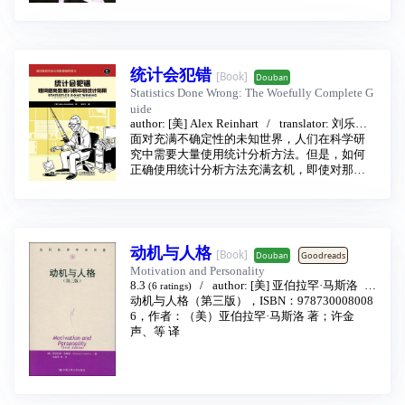
可行性研究报告、公司财务报告等，这些资
竞选时的口号、好莱坞大片跌宕起伏的情节设
料、数据如何去伪存真，如何进行鉴别？这本
计、治疗胃溃疡新药的有效推广。它们都遵循
《统计陷阱》回答了这些问题。
着让创意更有黏性的原则。只要你掌握了这些
原则，不管你的天生创造力如何，只要多付出
统计会犯错
[Book]
一点点的努力，你几乎所有观点都能够更具黏
Douban
性，紧紧粘住别人的心。
Statistics Done Wrong: The Woefully Complete G
uide
author:
[美] Alex Reinhart
translator:
刘乐平
面对充满不确定性的未知世界，人们在科学研
publishing house:
人民邮电出版社
2016 -
9
究中需要大量使用统计分析方法。但是，如何
正确使用统计分析方法充满玄机，即使对那些
杰出和聪明的人也是如此。读完此书你会惊讶
地发现，许多科学家使用的统计方法中其实隐
藏着许多谬误和陷阱。
本书简明扼要地指出了现代科学研究中常见的
统计谬误，诸如 p 值与基础概率谬误、统计显
动机与人格
[Book]
Douban
Goodreads
著性和模型误用等。从本书中，你将理解什么
Motivation and Personality
是统计谬误及其产生的原因，了解如何检查科
8.3
author:
[美] 亚伯拉罕·马斯洛
(6 ratings)
学研究中隐藏的统计谬误，你还将学会如何正
translator:
动机与人格（第三版），ISBN：978730008008
许金声
publishing house:
中国人
确地使用统计方法，如何在科学研究中避免这
民大学出版社
6，作者：（美）亚伯拉罕·马斯洛 著；许金
2007 - 4
些统计谬误。
声、等 译