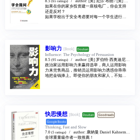
8.5
author:
[美] 尼尔·布朗
/
[美] 斯
(65 ratings)
质，弄清什么才是真正的心理学。
图尔特·基利
如果在你的家乡投资建一座核电厂，你会支持
translator:
吴礼敬
publishing
学习好或读书多的孩子都不擅长交际和体育；
house:
还是反对？
机械工业出版社
2013 - 5
低自尊导致攻击行为；
如果学校出于安全考虑要对每一个学生进行安
孩子会给父母带来幸福；
全检查，你会高兴还是愤怒？
做多选题时， 即使对所选答案感到不确定， 也
如果你的兄弟姐妹做了父母明令禁止的事，你
千万不要更改最初的答案；
会告诉父母还是隐瞒不说？
我们只用了 10% 的大脑功能；
无数专家都说股市要跌、房价要涨，或者激烈
早熟者必早衰；
地唱着反调，你相信谁？质疑谁？结论是唯一
……
影响力
[Book]
的吗？
Douban
如今，各种伪心理学的论调充斥了我们的媒
所有这些问题背后，你自己的观点是什么？你
Influence: The Psychology of Persuasion
体、我们的生活以及我们的书架，一个经营伪
的理由是什么？有确凿的证据来证实吗？
8.5
author:
[美] 罗伯特·西奥迪尼
(95 ratings)
科学信念系统的巨大产业正在兴起，这一信念
在一个被泛滥信息包围的时代，每时每刻都会
政治家运用影响力来赢得选举，商人运用影响
translator:
陈叙
publishing house:
中国人
系统出于既得利益的考虑， 总是想让大众相
遇到各种问题，大到涉及世界经济发展趋势，
民大学出版社
力来兜售商品，推销员运用影响力诱惑你乖乖
2006 - 5
信，无论什么都能纳入心理学的范畴。
小到个人生活的决策。面对别人兜售的观点
地把金钱捧上。即使你的朋友和家人，不知不
翻开本书，让心理学大师教你如何站在批判性
——他们热衷于让你相信这是“事实”，你明明觉
觉之间，也会把影响力用到你的身上。但到底
思维的角度，以科学的态度对待心理学，彻底
得有什么不对劲，可一时又很难找到突破口反
是为什么，当一个要求用不同的方式提出来
走出伪心理学的误区
驳，你有能力提出关键问题，让众说纷纭的争
时，你的反应就会从负面抵抗变成积极合作
论立见分晓，让道貌岸然的说谎者原形毕露
呢？
吗？
在这本书中，心理学家罗伯特·B·西奥迪尼博士
面对提问，你有能力组织更多确凿的证据支持
为我们解释了为什么有些人极具说服力，而我
快思慢想
自己的观点吗？还是只把声高当有理？一遇到
们总是容易上当受骗。隐藏在冲动地顺从他人
[Book]
Douban
Goodreads
别人提出相反的观点时，就认为别人是没事找
行为背后的6大心理秘笈，正是这一切的根源。
Google Books
茬，有意和自己过不去，甚至为此恼火：他为
那些劝说高手们，总是熟练地运用它们，让我
Thinking, Fast and Slow
什么横竖不肯接受我的观点？
们就范。
7.0
author:
康納曼 Daniel Kahneman
(5 ratings)
过于感情投入，最大危险就是你可能没法识别
全球重量級作者一致推薦！
translator:
洪蘭
publishing house:
天下文
谬误和操纵。遇到一个难回答的问题，将它直