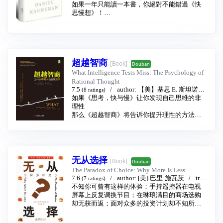
化
如果一年只能讀一本書，你絕對不能錯過《快
2012 - 10
接枪毙掉比仔细思考然后做出回答要容易得
思慢想》！
多，而且，这样做一定让你显得一言九鼎霸气
慢慢讀，反覆讀，跟著他踏上美妙的心智探索
外露，但也在无形中关闭了通往批判性思维大
之旅。
门。
當代最偉大的心理學家、諾貝爾經濟學奬得主─
不草率、不盲从，对问题深思熟虑，不为感性
─康納曼灌注五十餘年研究功力，
和无事实根据的传闻所左右，尽力理解那些价
推出人類社會思想史上，第一本全面深度剖析
值观和我们背道而驰的人的分析推理方式，克
超越智商
[Book]
大腦思考運作的「思考聖經」。
Douban
服偏见对判断的影响，这样才有可能得出更为
不僅可能改變你的思維方式，甚至改變你的工
What Intelligence Tests Miss: The Psychology of
正确、理性的结论。
作、生活與人生。
Rational Thought
我们需要靠自己去问为什么！擦亮双眼看清世
Amazon、《紐約時報》、《華爾街日報》、
7.5
author:
【美】基思 E. 斯坦诺维
(8 ratings)
界！
《經濟學人》年度選書
奇（Keith E. Stanovich）
如果《思考，快与慢》让你发现自己思维的非
translator:
张斌 译
/
認知科學權威洪蘭教授「六親不認、迫不及待
阳志平 审校
理性
publishing house:
机械工业出版
想把它譯完，介紹給讀者看」、
社
那么《超越智商》将告诉你提升理性的方法
2015 - 9
中央研究院曾志朗院士專文推薦！
安人心智科学总监、开智微播出品人 阳志
英文版上市一年，至今仍穩居Amazon認知心理
平 长文导读
類Top 1、
诺贝尔奖获得者、《思考，快与慢》作者 丹
決策類Top 3、企業管理類Top 7、銷售總榜Top
尼尔•卡尼曼 鼎力推荐
100
高智商，就意味着能做出正确的、好的决策？
无从选择
[Book]
Douban
《黑天鵝效應》作者塔雷伯大力推崇──《快思
错！
The Paradox of Choice: Why More Is Less
慢想》是人類社會思想史上的里程碑，媲美亞
理性心理学的开山之作
7.6
author:
[美] 巴里·施瓦茨
tran
(7 ratings)
當斯密的《國富論》和佛洛依德的《夢的解
2010年格文美尔教育奖 获奖作品
slator:
不知你可曾有这样的体验：手持遥控器在电视
凌伟文
publishing house:
中国商务出
析》。包括《蘋果橘子經濟學》、《為什麼你
美国心理学会终身成就奖获得者 基思•斯坦诺维
版社
屏幕上反复调换节目；在琳琅满目的商场选购
2005 - 10
看不見大猩猩》、《推力》、《別讓科技統治
奇
却无获而返；面对众多的投资计划却不知所
你》、《大腦決策手冊》、《快樂為什麼不幸
颠覆传统智商观念 引领全人类 迈入理性时代
措……。这正是本书将告诉你的：过多的选择
福》、《語言本能》
◆ 内容简介 ◆
已成为一种负担。