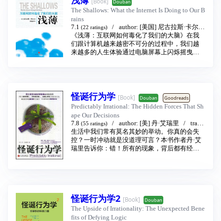
[Book]
世界，就要少读新闻？
Douban
作者既有锐利的观察，又有出色的讲故事能
本书继续跨界混搭范儿，融合了经济、管理、
The Shallows: What the Internet Is Doing to Our B
力。他引用生活趣事、名人轶事、历史故事、
心理诸学科的前沿智慧，以52个既科学又轻
rains
爱情关系、人际关系、投资之道、心理实验等
松，既严肃又有趣的精致篇章，总结了人们行
7.1
author:
[美国] 尼古拉斯·卡尔
(22 ratings)
论述，生动形象而又具体雄辩地指出思维之错
动时常犯的错误，将“谋定而后动”落实到可操作
《浅薄：互联网如何毒化了我们的大脑》在我
translator:
刘纯毅
publishing house:
中信
的错在哪里，并且还给出了纠正的办法。人性
的细节。《明智行动的艺术》犹如一面镜子，
出版社
们跟计算机越来越密不可分的过程中，我们越
2010
的弱点在《书》中完全呈现，是在自己的反思
以之反思，时时学习，就能做到少犯错误，多
来越多的人生体验通过电脑屏幕上闪烁摇曳、
中进步，还是抓住别人的弱点进攻，全在于读
出成绩。
虚无缥缈的符号完成，最大的危险就是我们即
者自己的理解和决定。
全书以52幅诙谐生动的手绘彩插，与52个行为
将开始丧失我们的人性，牺牲人之所以区别于
错误映照，读来既入眼又入心。
机器的本质属性。——尼古拉斯•卡尔“谷歌在把
我们变傻吗？”当尼古拉斯•卡尔在发表于《大西
怪诞行为学
洋月刊》上赫赫有名的那篇封面文章中提出这
[Book]
Douban
Goodreads
个问题的时候，他就开启了人们热切渴望的期
Predictably Irrational: The Hidden Forces That Sh
盼源泉，让人急于弄清楚互联网是在如何改变
ape Our Decisions
我们的。卡尔同时也明确回答了我们这个时代
7.8
author:
[美] 丹·艾瑞里
transl
(55 ratings)
面临的一个重要问题：在我们尽情享受互联网
ator:
生活中我们常有莫名其妙的举动。你真的会失
赵德亮
/
夏蓓洁
publishing house:
中信
慷慨施舍的过程中，我们正在牺牲深度阅读和
出版社
控？一时冲动就是没道理可言？本书作者丹·艾
2008 - 10
深度思考的能力吗？
瑞里告诉你：错！所有的现象，背后都有经济
现在，卡尔把他的论证扩展到最具说服力的探
的力量！社会当实验室，真人做小白鼠，丹·艾
索研究上，针对互联网导致的智力后果和文化
瑞里的这本《怪诞行为学》一语道破，用轻松
后果，他阐述了迄今未见公开发表的观点结
幽默的方式告诉我们这是为什么，又该如何改
论。娓娓道来，叙述得引人入胜。
变。他比别的所有经济学家都更好地揭示、解
卡尔让人心悦诚服地认识到，所有的信息技术
释了我们不可思议的行为背后的原因。
都会带来一种智能伦理。印刷图书如何让我们
怪诞行为学2
[Book]
Douban
进入聚精会神的状态，从而促进深度思维和创
The Upside of Irrationality: The Unexpected Bene
造性思维的发展。相比之下，互联网鼓励我们
fits of Defying Logic
蜻蜓点水般地从多种信息来源中广泛采集碎片