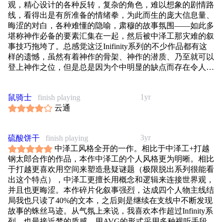
观，精心设计的各种反转，复杂的角色，难以想象的剧情路
线，看得出是有所准备的情绪拳，为此而生的庞大信息量、
晦涩的对白，各种难懂的隐喻，肃穆的故事氛围——如此多
堪称神作必备的要素汇集在一起，然后被中泽工那灾难的叙
事技巧拖垮了。总感觉这泛Inifinity系列的不少作品都有这
样的遗憾，虽然有着神作的骨架、神作的潜质、乃至就可以
登上神作之位，但是总是因为个中明显的缺点而存在令人不
满之处。本作的冷门与销量不佳完全可以理解。但即便如
此，本作算是个人能坦诚认为是自己没能更进一步去理解其
1yr
鼠骑士
finish playing
意的作品，所以还是要为其贡献出的精彩科幻色彩而鼓掌
云通
的。
以上。
3yr
硫酸饼干
finish playing
中泽工风格全开的一作。相比于中泽工+打越
钢太郎合作的作品，本作中泽工的个人风格更为明晰。相比
于打越更喜欢用空间来塑造悬疑谜题（极限脱出系列很能看
出这个特点），中泽工更擅长用概念和逻辑来连接世界观，
并且也更晦涩。本作碎片化叙事强烈，达成四个人物主线结
局我也只读了40%的文本，之后则是继续在支线中不断发现
故事的蛛丝马迹。从气氛上来说，我喜欢本作超过Infinity系
列，也最接近梦的质感。用AVG的形式采用多种视听手段