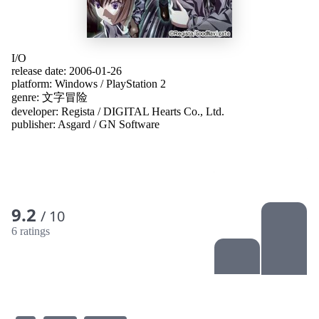
I/O
release date: 2006-01-26
platform:
Windows
/
PlayStation 2
genre:
文字冒险
developer:
Regista
/
DIGITAL Hearts Co., Ltd.
publisher:
Asgard
/
GN Software
9.2
/ 10
6 ratings