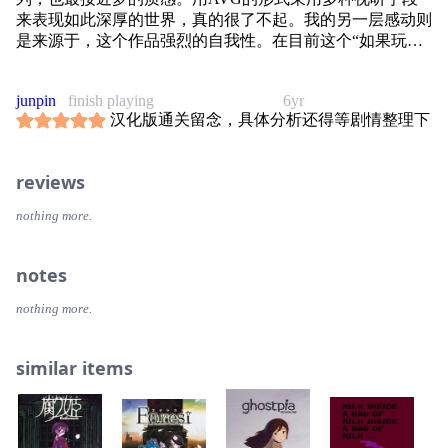
来表现如此深厚的世界，真的很了不起。我的另一层感动则
是来源于，这个作品强烈的自我性。在目前这个“如果玩家
玩不懂这就是糟糕游戏”成为主流声音的时代，大概很难想
象和理解曾经有开发者竟然如此大胆地用游戏的形式来表明
junpin
finish playing
6yr
自己的心迹和想法，但是，塑造世界的乐趣，不正是作为游
汉化版通关留念，具体分析还得等剧情整理下
戏开发者依然坚持用游戏表达的理由吗？
reviews
nothing more.
notes
nothing more.
similar items