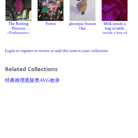
The Rotting
Forest
ghostpia Season
Milk inside a
Princess
One
bag of milk
~Euthanasia~
inside a bag of
milk
Login or register to review or add this item to your collection.
Related Collections
经典推理悬疑类AVG收录
Apps
关注我们
建议反馈
About
Developer
站点公约
You are visiting an alternative domain for NeoDB, please always