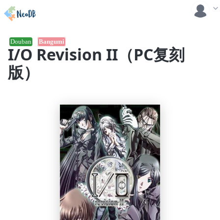
Douban
Bangumi
I/O Revision II（PC复刻
版）