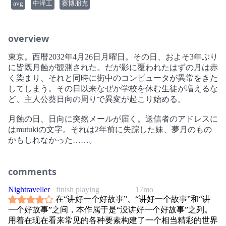
avg
中泽工
赛博朋克
overview
東京。西暦2032年4月26日月曜日。その日、およそ3年ぶり
に皆既月蝕が観測された。だが影に覆われたはずの月は赤
く染まり、それと同時に街中のコンピュータが異常をきた
してしまう。その日以来なぜか学校を休む生徒が増えるな
ど、主人公葵日向の周りで異変が起こり始める。
月蝕の日、日向に突然メールが届く。送信者のアドレスに
はmutukiの文字。それは2年前に失踪した妹、夢月のもの
かもしれなかった……。
comments
Nightraveller
finish playing
17mo
在“讲好一个好故事”、“讲好一个故事”和“讲
一个好故事”之间，本作属于是“没讲好一个好故事”之列。
用着在现在看来常见的各种要素构建了一个相当精彩的世界