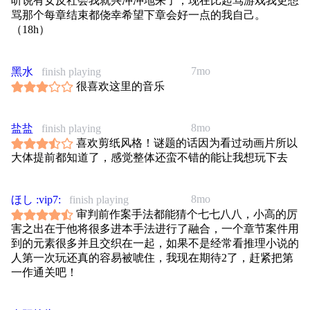
听说有女反社会我就兴冲冲地来了，现在比起骂游戏我更想
骂那个每章结束都侥幸希望下章会好一点的我自己。
（18h）
7mo
黑水
finish playing
很喜欢这里的音乐
8mo
盐盐
finish playing
喜欢剪纸风格！谜题的话因为看过动画片所以
大体提前都知道了，感觉整体还蛮不错的能让我想玩下去
8mo
ほし :vip7:
finish playing
审判前作案手法都能猜个七七八八，小高的厉
害之出在于他将很多进本手法进行了融合，一个章节案件用
到的元素很多并且交织在一起，如果不是经常看推理小说的
人第一次玩还真的容易被唬住，我现在期待2了，赶紧把第
一作通关吧！