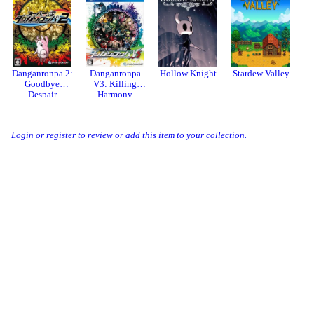
Danganronpa 2:
Danganronpa
Hollow Knight
Stardew Valley
Goodbye
V3: Killing
Despair
Harmony
Login or register to review or add this item to your collection.
Related Collections
经典推理悬疑类AVG收录
Apps
关注我们
建议反馈
About
Developer
站点公约