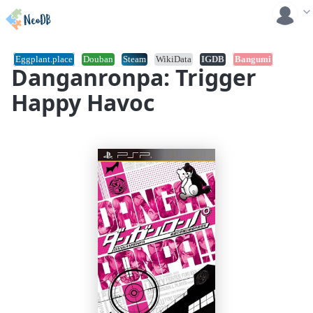
Eggplant.place
Douban
Steam
WikiData
IGDB
Bangumi
Danganronpa: Trigger
Happy Havoc