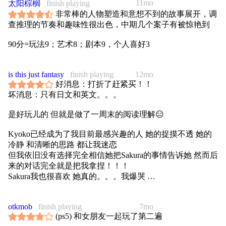
11mo
太阳棕榈
finish playing
非常棒的人物塑造和意想不到的故事展开，调
查推理的节奏和趣味性很出色，中期几个案子有被惊艳到
90分=玩法9；艺术8；剧本9，个人喜好3
is this just fantasy
finish playing
12mo
好消息：打折了赶紧买！！
坏消息：只有日文和英文。。。
是好玩儿的 但就是做了一周末的阅读理解😑
Kyoko已经成为了我目前最感兴趣的人 她的捉摸不透 她的
冷静 和清晰的思路 都让我迷恋
但我依旧没有选择完全相信她把Sakura的事情告诉她 然而后
来的对话完全就是把我拿捏！！！
Sakura我也很喜欢 她真的。。。我爆哭
打完了 剧情我觉得不错 最后的结果确实在我意料之外 虽然
最后过于正能量了😂
otkmob
finish playing
7mo
(ps5) 和女朋友一起玩了第二遍
操作上有时候会有些迷惑