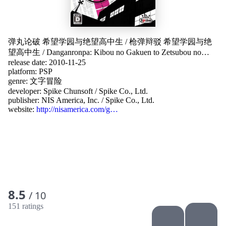
弹丸论破 希望学园与绝望高中生
/
枪弹辩驳 希望学园与绝
望高中生
/
Danganronpa: Kibou no Gakuen to Zetsubou no
release date: 2010-11-25
Koukousei
/
ダンガンロンパ 希望の学園と絶望の高校生
/
platform:
PSP
槍彈辯駁 希望學園與絕望高中生
/
弹丸论破 希望的学园和
genre:
文字冒险
绝望高中生
/
Dangan Ronpa
/
Danganronpa : Trigger Happy
developer:
Spike Chunsoft
/
Spike Co., Ltd.
Havoc
/
Danganronpa
/
단간론파 -희망의 학교와 절망의 고교
publisher:
NIS America, Inc.
/
Spike Co., Ltd.
생-
website:
http://nisamerica.com/g…
8.5
/ 10
151 ratings