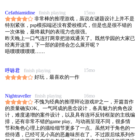
节奏上也还算可以接受
Cefathiamidine
finish playing
15mo
不可以接受的就是对于某些女性角色的绘画 胸一定要很大
非常棒的推理游戏，虽说在谜题设计上并不是
吗😐就像是隔壁千寻姐 干吗一定要这样呢。。。
特别紧张，psp模拟端还没有爱校模式，但是也是很不错的
一次体验，最终裁判的表现力也很强。
昨天晚上一口气连打两章把游戏通关了。既然学园的大家已
经离开这里，下一部的剧情会怎么展开呢？
唔噗噗噗噗噗……
15mo
呼哧君
finish playing
好玩，最喜欢的一作
Nightraveller
finish playing
16mo
不愧为经典的推理辩论游戏IP之一，开篇首作
的质量确实OK。一气呵成的悬念设计，各具魅力的角色设
计，难度递增的案件设计，以及具有连环反转框架的主线编
排，还有非常不错的game play。与动画呈现不同，很多情
节和角色心理上的描绘细节更多了一点。虽然对于角色的一
些待遇，已经可见小高的恶趣味所在了。不过跟后续系列作