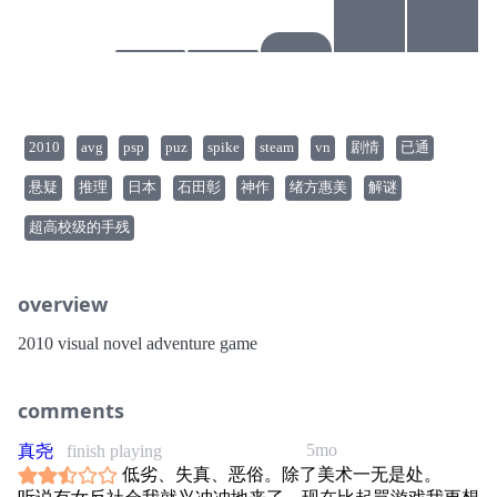
2010
avg
psp
puz
spike
steam
vn
剧情
已通
悬疑
推理
日本
石田彰
神作
绪方惠美
解谜
超高校级的手残
overview
2010 visual novel adventure game
comments
5mo
真尧
finish playing
低劣、失真、恶俗。除了美术一无是处。