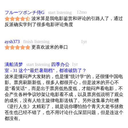
12mo
フルーツポンチ侍G
start listening
波米算是我电影鉴赏和评论的引路人了，通过
反派确实学到了很多电影评论角度
aysh373
finish listening
1yr
更喜欢波米的单口
1yr
满船清梦
start listening
四季办公
室 - 31 这个“最烂暑期档”，都谁破防了？
波米是懂闷声大发财的，也是懂”统计学“的，还很懂中国电
影。票房刷新新低，很多人都很开心，但是波米的开心不
是”看笑话“，而是出于票房低热度低，才能闷声看电影，不
会产生各种争议吵架让电影看不成，以及票房低说明了观众
的成长，没有人给主旋律电影送钱了。另外这集暴力吐槽
《逆行人生》太精彩了，就是说你哪怕拍个青天大老爷拯救
苍生也已经不错了，也不用讨论什么深层问题，但是连这个
都没有。