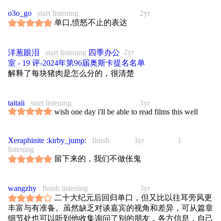
o3o_go
start listening
2yr
单口,愤怒不止的表达
2yr
洋葱眼泪
start listening
四季办公
室 - 19 评-2024年第96届奥斯卡提名名单
解释了每块猪肉是怎么分的，很清楚
taitaii
start listening
3yr
wish one day i'll be able to read films this well
Xeraphinite :kirby_jump:
finish
3yr
1
listening
留下来的，我们不做伥鬼
wangzhy
finish listening
3yr
二十大纪元后回归单口，但又比以往耳旁风更
丰富与有准备。虽然缺乏对谈嘉宾的视角和差异，可从篇章
细节处也可以听到他收集询问了别的朋友，各方信息，自己