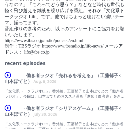
うなの？」「これってどう思う？」などなど時代も世代も
軽く飛び越える雑談を繰り広げる番組。それが「文化系ト
ークラジオ Life」です。他ではちょっと聴けない濃いテー
マ、揃ってます。
番組作りの参考のため、以下のアンケートにご協力をお願
いいたします。
https://www.tbs.co.jp/radio/podcast/en.html
制作：TBSラジオ https://www.tbsradio.jp/life-news/ メールア
ドレス： life@tbs.co.jp
recent episodes
- 働き者ラジオ「売れるを考える」（工藤郁子×
山本ぽてと）
Aug. 6, 2026
「文化系トークラジオLife」番外編、工藤郁子と山本ぽてとの「働き者
ラジオ」。今回は、山本ぽてとのおススメ漫画『進め！白鼻進』をきっ
かけに「売れる」について考えます。
- 働き者ラジオ「シリアスゲーム」（工藤郁子×
「売れたいですか？」／増村十七『進め！白鼻進』／傑作漫画です／第
山本ぽてと）
July 30, 2026
二次世界大戦前後が舞台／『のらくろ上等兵』／赤本マンガ出版社／解
説コラムも勉強になる／『スペリオール』／「大島育宙×増村十七＋新
「文化系トークラジオLife」番外編、工藤郁子と山本ぽてとの「働き者
美琢真 最終回＆単行本化記念 特別対談 僕らはみんな白鼻進 バズの果て