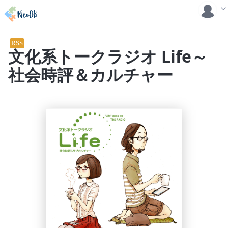
RSS
文化系トークラジオ Life～
社会時評＆カルチャー