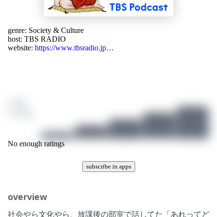
genre:
Society & Culture
host:
TBS RADIO
website:
https://www.tbsradio.jp…
/ 10
0 ratings
No enough ratings
subscribe in apps
overview
社会やら文化やら、放課後の部室で話してた「あれってど