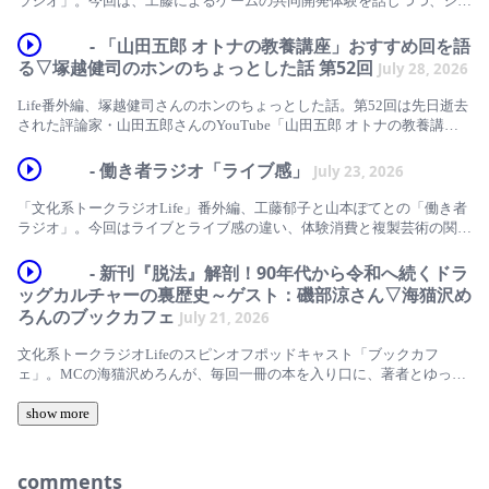
ラジオ」。今回は、工藤によるゲームの共同開発体験を話しつつ、シリ
に、何を見る？」／「売れたい」のその後／「売れる」の基準／「売れ
アスゲームの作り方も紹介しました。
た」のではなく「売った」のでは？／現代のマーケティング手法／倫理
- 「山田五郎 オトナの教養講座」おすすめ回を語
的ではない販売促進活動／軍国主義／白鼻進に志はあった／「ちゃん
ゲームを共同開発した／アナログゲーム／ボードゲーム／赤坂ボードゲ
る▽塚越健司のホンのちょっとした話 第52回
July 28, 2026
と、向き合いなよ」／自己卑下は謙遜というより責任回避／能動性の忘
ーム部？／「笑顔の謝罪会見」／AIガバナンス研修・教育用ゲーム／シ
却／白鼻進の先見性／「藤田ニコルのニコイチ」／≠ME／ももきゅん
リアスゲーム／ゲーミフィケーション／くら寿司「ビッくらポン！」／
Life番外編、塚越健司さんのホンのちょっとした話。第52回は先日逝去
／ももの星／にこるんビームが打てなくなる／谷川喜浩・朱喜哲・杉谷
「科学と社会をつなぐゲームデザイン」／シリアスゲームを5日間でつ
された評論家・山田五郎さんのYouTube「山田五郎 オトナの教養講
和哉『ネガティブケイパビリティを生きる』／アテンションとキャラづ
くる／福山佑樹／江間有沙／標葉靖子／ゲームの定義／ゴール、ルー
座」のおすすめ回を紹介します。
け／バーンアウト／売れるって怖い／アテンションから降りづらい／お
ル、フィードバックシステム、自発的な参加／命をかけたゲームはゲー
- 働き者ラジオ「ライブ感」
金や広い部屋と一緒／「売れたい」から遠くなった／「売れたい」と言
July 23, 2026
ムではない／ゲーム利用のメリット／モチベーションの喚起／全体像の
▼参照コンテンツ
える元気が欲しい／BtoCとBtoB／PVに巻き込まれない／白鼻進は鼻が
把握や活動プロセスの理解／安全な環境での体験学習／重要な学習項目
山田五郎 オトナの教養講座(YouTube)
描かれてない／目端が利くが身近な匂いが嗅げない造形？／鼻が効かな
「文化系トークラジオLife」番外編、工藤郁子と山本ぽてとの「働き者
を強調／行為や失敗を通じた学習／シリアスゲームの作成手順／達成す
https://www.youtube.com/@art-yamadagoro
い方が売れる？／ここから先はネタバレを含みます／宇治拾遺物語『絵
ラジオ」。今回はライブとライブ感の違い、体験消費と複製芸術の関係
べきゴールを決める／ルールと活動を決める／ゲームとして楽しいと思
仏師良秀』／芥川龍之介『地獄変』／地獄変の猿と白鼻進の猫／手塚治
についてお話しました。
えるか確認／フィードバック方法を考える／モデル図を書く／ストーリ
再生リスト「印象派の仲間たち」
虫もやってそう／Ep.103／山本ぽてと『ぽてと元年』『踊れないガー
- 新刊『脱法』解剖！90年代から令和へ続くドラ
ー、ロール、制約要因を決める／プレイヤーがコントロールできない要
https://www.youtube.com/watch?v=G80HGP7C-
好きなPodcastにゲスト出演した／『HUNTER×HUNTER』が難しい／新
ル』マルジナリア書店で販売中／加藤泰史・杉本俊介編著『尊厳とAI・
ッグカルチャーの裏歴史～ゲスト：磯部涼さん▽海猫沢め
78&amp;list=PLL1h9mgddU4z-hVsdcoSMRcRaPTsaoXAh
素を入れる／テストプレイを重ねる／プロの監修／ゲームバランスの確
オープニングに挑戦／第100回はビデオポッドキャスト／長谷川裕プロ
ロボット 』（法政大学出版局）／Furendal &amp; Lundgren編著
認／「笑顔」ってどういう意味？／タイトル回収されます／アセット
ろんのブックカフェ
July 21, 2026
デューサーのご尽力／リスナーさんからの寿ぎにも感謝／ #ImageCast
『Handbook on the Global Governance of Artificial Intelligence』（Edward
（教材）を公開／解説動画もある／デスゲームの人みたい／ファシリテ
公開収録にゲスト出演／素敵ポッドキャスト #川沿い／生物群さん／
Elgar Publishing）
モネ「日傘をさす女」消えた少年【山田五郎が解説】
ーターガイドには台詞案も付けました／8人～36人推奨／ポテゲー／
文化系トークラジオLifeのスピンオフポッドキャスト「ブックカフ
「まっすぐ見るのやめてもらっていいですか」／ライブとライブ感の違
https://youtu.be/lgbWVrS0PKY?si=H3A8G7bfA6a5CIJc
Ep.102／山本ぽてと『ぽてと元年』『踊れないガール』マルジナリア書
ェ」。MCの海猫沢めろんが、毎回一冊の本を入り口に、著者とゆっく
工藤郁子と山本ぽてとの「働き者ラジオ」は、毎日通勤している人、家
い／生放送がいいのはなぜ？／ #OssanFM のくりすさんとながやまさん
店で販売中／加藤泰史・杉本俊介編著『尊厳とAI・ロボット 』（法政
り雑談します。今回のゲストは、音楽やアンダーグラウンドカルチャ
事に忙しい人、草むしりをしている人、布団の中でも頭がぐるぐると働
／TBSラジオを買収する方が早い？／憧れのノー編集／編集は理想や完
大学出版局）／Furendal &amp; Lundgren編著『Handbook on the Global
ー、都市に生きる若者たちを取材してきたライター・磯部涼さん。新刊
show more
点描画家【スーラ】細か〜い理論で作られた色と光に注目！【グラン
いている人、現代社会のすべての働き者たちに送るポッドキャスト（文
成形を示す／ライブ感は一回性と臨場感／文字でのライブ感／古賀史健
Governance of Artificial Intelligence』（Edward Elgar Publishing）／交渉
『脱法』（大洋図書）を題材に、地下水脈のようにつながる、ドラッ
ド・ジャッド島の日曜日の午後】
化系トークラジオLife番外編）
『取材・執筆・推敲――書く人の教科書』／言い淀み／関係性の推移／
シミュレーションゲーム『笑顔の謝罪会見』が誰でも無料でダウンロー
グ、音楽、インターネット、文学、若者文化。その知られざる30年を
https://youtu.be/zxQiXMr4oJQ?si=XWFq7XU35XHIPUbX
欺瞞と演出／心の砂地＃ #kokosuna ／「フェスとサブスクが僕から音
ド可能
たどります。
comments
音楽：Noi Yuhi「Love your days」「Lights」
楽を奪った」／レコードという録音物／デザインされたコンセプト／音