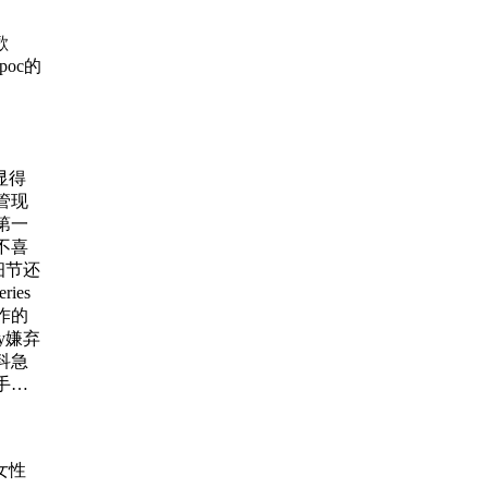
歡
poc的
显得
尽管现
第一
不喜
细节还
ies
作的
y嫌弃
科急
手确
果二
实天
的时
女性
，社