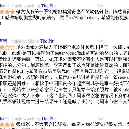
phane
finish watching
The Pitt
6w
確實沒有第一季流暢但我覺得也不至於低分啦。依然喜
tos！感激編劇願意與時事結合，而且非常up to date，希望能有更多
！
6w
芦苇
finish watching
The Pitt
场外因素太膈应人了让整个观剧体验都下降了一大截，
刺，but剧是可以展现为了better world做出的可能的努力的，
活比剧还要狗屎一万倍。抛开场外因素不谈我个人是可以打到和
不多的九分的，崩坏比第一季更严重了这点还是比较喜欢的，而
部分也是Robby塑造有点男里男气的（而且展现非贬义）。很多
真实戳心的，求职的困难，（超声科专培过的但是只有一篇case ser
求职还是困难）（相比于中国国内今年超声科几乎是唯一好找工
了），规培生下来会诊拿不定主意，只能给主治拍照片，被Robb
斥赶紧找个大人下来，（这个也闪回了周末很紧急的情况下麻醉
人手不够让规培生过来结果来了还是喊了主治）（周末节假日人
够出事的概率也更大了，今年考执医技能那天临床就很缺人手结
规培生又出事了）。扯远了，总之虽然崩坏但是剧里面地板是现
phane
finish watching
The Pitt
7w
绝对不是开玩笑。比如肺癌女性临终关怀这一块，我爹去年临终
很精彩，不太適合吃飯看。每個人物都塑造得很立體。
个家庭都被折磨地不成样子，然后家庭内部我妈又处于弱势地位