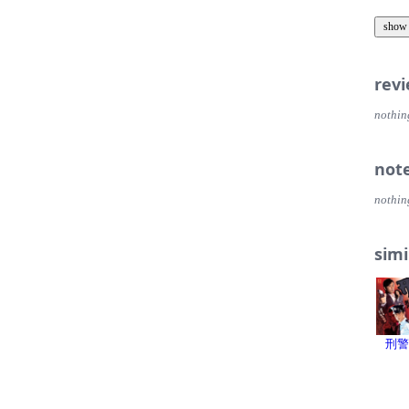
show
rev
nothin
not
nothin
simi
刑警