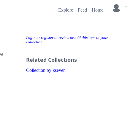
Explore
Feed
Home
Login or register to review or add this item to your
collection.
ve
Related Collections
Collection by kseven