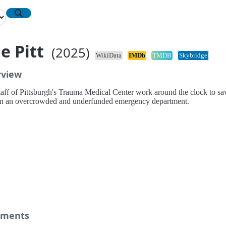
e Pitt
(2025)
WikiData
IMDb
TMDB
Skybridge
rview
taff of Pittsburgh's Trauma Medical Center work around the clock to sa
 in an overcrowded and underfunded emergency department.
ments