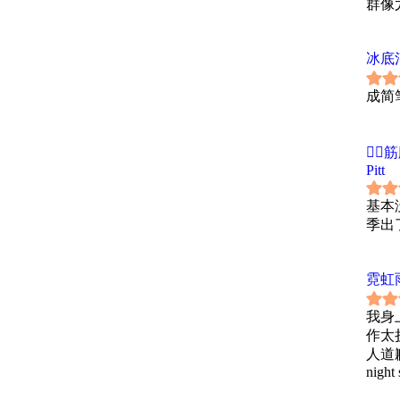
群像尤
会支
（整
然已
冰底
是想
一个
成简
写）
🏳️
Pitt
基本
季出
霓虹
我身
作太
人道歉的环
night 