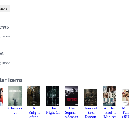
 more
iews
g more.
es
g more.
lar items
Chernob
A
The
The
House of
All Her
Mod
yl
Knight
Night Of
Soprano
the
Fault
Fam
of the
s Season
Dragon
(Miniser
(摩
Seven
2
Season 3
ies)
庭 
Kingdo
季