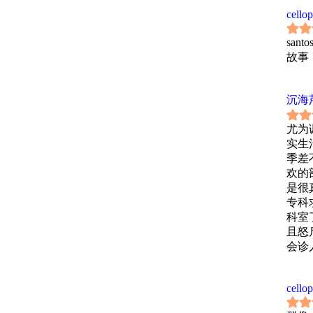
cello
san
故事
沉海
尤为讽
实生
季差
欢的
是很
专科
科室
且怒
会诊
实不
年级
cello
花板
候整