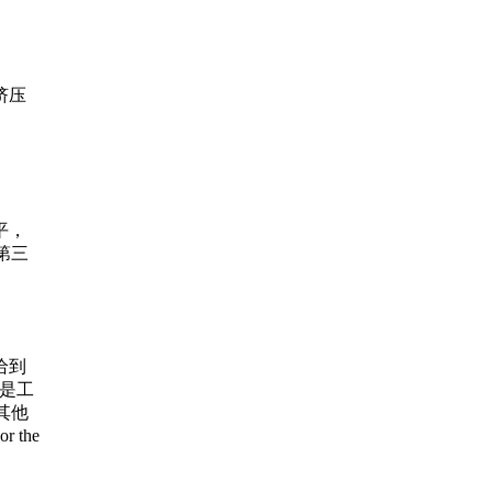
诊室
点，虽
歉更
询，
挤压
空再
平，
第三
给到
气是工
其他
r the