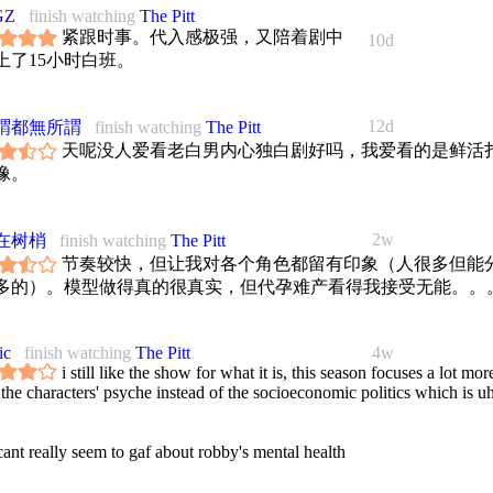
GZ
finish watching
The Pitt
紧跟时事。代入感极强，又陪着剧中
10d
上了15小时白班。
12d
謂都無所謂
finish watching
The Pitt
天呢没人爱看老白男内心独白剧好吗，我爱看的是鲜活
像。
2w
在树梢
finish watching
The Pitt
节奏较快，但让我对各个角色都留有印象（人很多但能
多的）。模型做得真的很真实，但代孕难产看得我接受无能。。
ic
finish watching
The Pitt
4w
i still like the show for what it is, this season focuses a lot mor
the characters' psyche instead of the socioeconomic politics which is uh
 cant really seem to gaf about robby's mental health