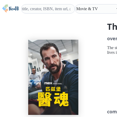
Th
ove
The s
lives
com