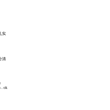
扎实
分清
。
e
 . ok