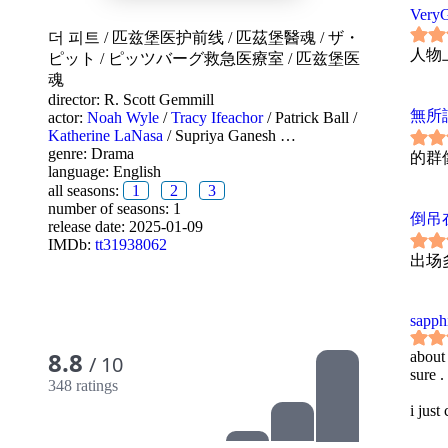
Very
더 피트
/
匹兹堡医护前线
/
匹茲堡醫魂
/
ザ・
人物
ピット / ピッツバーグ救急医療室
/
匹兹堡医
魂
director:
R. Scott Gemmill
無所
actor:
Noah Wyle
/
Tracy Ifeachor
/
Patrick Ball
/
Katherine LaNasa
/
Supriya Ganesh
…
genre:
Drama
的群
language:
English
all seasons:
1
2
3
number of seasons: 1
倒吊
release date:
2025-01-09
IMDb:
tt31938062
出场
sapph
8.8
about 
/ 10
sure .
348 ratings
i just