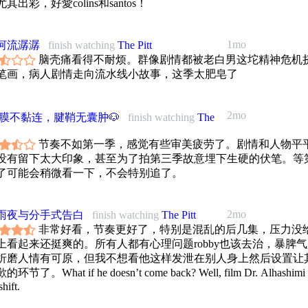
其出彩，好愛colins和santos！
持几乎为零（几乎也可以去掉），相比于剧里面实在是。整个急
部剧）还是尽量希望有humanity的。然后上级发疯训斥下级这一
经很登了，但是现实生活还要更离谱就是说，不仅是家常便饭道
1mo
河流潺潺
finish watching
The Pitt
都别想。保险这边，一个是糖尿病酮症这个患者，一个是庭外质
脑壳痛看得不耐烦。群像剧情都被老白男这坨精神危机
是转院，还有透析那个患者体现的小医院的关闭。（写不完了有
笔画，病人剧情走向流水线小故事，这季太肥皂了
2mo
‍🌈筋膜不黏连，腱鞘无囊肿🐶
finish watching
The
节奏不如第一季，感觉有些审美疲劳了。剧情和人物平
没有留下太大印象，甚至为了拍第三季故意埋下生硬的伏笔。等
了可能会稍微看一下，不会特别追了。
2mo
雨夜与分手式告白
finish watching
The Pitt
非常好看，节奏更好了，特别是混乱的后几集，压力没
上看起来还挺爽的。所有人都有心理问题robby也该去治，暴脾
折磨人情有可原，但我不想看他这样发泄在别人身上然后设置让
节了。What if he doesn’t come back? Well, film Dr. Alhashimi o
shift.