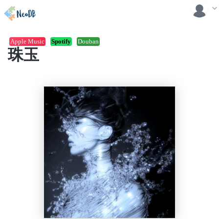
Apple Music
Spotify
Douban
珠玉