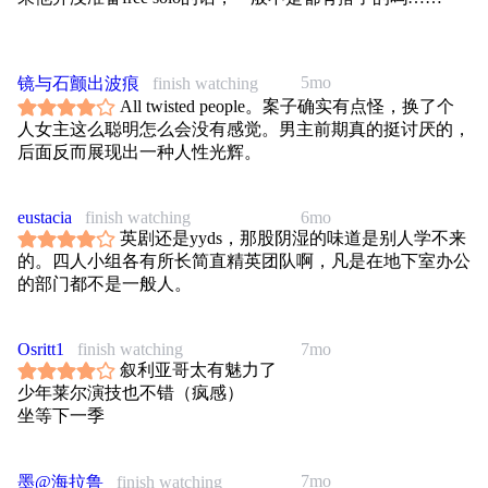
Akram简直是哆啦A梦，就没他解决不了的问题，最后那一
下甩刀巨帅。
5mo
镜与石颤出波痕
finish watching
剧本还是挺扎实的，还有一些叙事诡计，总的来讲有成为很
All twisted people。案子确实有点怪，换了个
好的系列剧的潜质，期待～
人女主这么聪明怎么会没有感觉。男主前期真的挺讨厌的，
后面反而展现出一种人性光辉。
eustacia
finish watching
6mo
英剧还是yyds，那股阴湿的味道是别人学不来
的。四人小组各有所长简直精英团队啊，凡是在地下室办公
的部门都不是一般人。
Osritt1
finish watching
7mo
叙利亚哥太有魅力了
少年莱尔演技也不错（疯感）
坐等下一季
7mo
墨@海拉鲁
finish watching