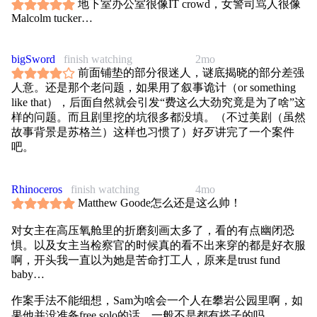
地下室办公室很像IT crowd，女警司骂人很像
Malcolm tucker…
bigSword
finish watching
2mo
前面铺垫的部分很迷人，谜底揭晓的部分差强
人意。还是那个老问题，如果用了叙事诡计（or something
like that），后面自然就会引发“费这么大劲究竟是为了啥”这
样的问题。而且剧里挖的坑很多都没填。（不过美剧（虽然
故事背景是苏格兰）这样也习惯了）好歹讲完了一个案件
吧。
Rhinoceros
finish watching
4mo
Matthew Goode怎么还是这么帅！
对女主在高压氧舱里的折磨刻画太多了，看的有点幽闭恐
惧。以及女主当检察官的时候真的看不出来穿的都是好衣服
啊，开头我一直以为她是苦命打工人，原来是trust fund
baby…
作案手法不能细想，Sam为啥会一个人在攀岩公园里啊，如
果他并没准备free solo的话，一般不是都有搭子的吗……