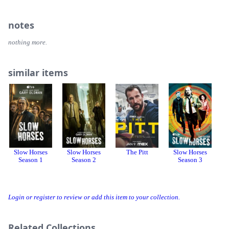
notes
nothing more.
similar items
Slow Horses
Slow Horses
The Pitt
Slow Horses
Season 1
Season 2
Season 3
Login or register to review or add this item to your collection.
Related Collections