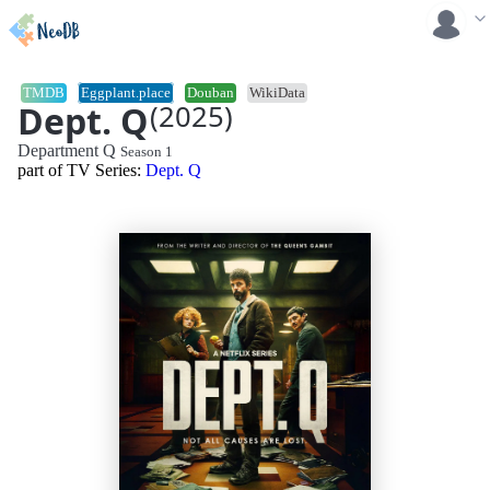
TMDB
Eggplant.place
Douban
WikiData
Dept. Q
(2025)
Department Q
Season 1
part of TV Series:
Dept. Q