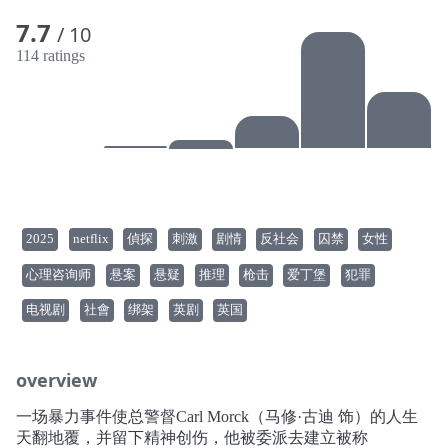
7.7
/ 10
114 ratings
2025
netflix
偵探
刺激
剧情
反社会
囚禁
女性
心理咨询师
悬案
悬疑
推理
枪击
爱丁堡
犯罪
电视剧
社會
绑架
英剧
英国
overview
一场暴力事件使总警督Carl Morck（马修·古迪 饰）的人生
天翻地覆，并留下精神创伤，他被委派去建立被称