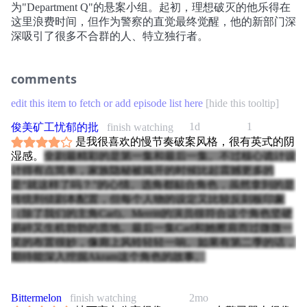
为"Department Q"的悬案小组。起初，理想破灭的他乐得在
这里浪费时间，但作为警察的直觉最终觉醒，他的新部门深
深吸引了很多不合群的人、特立独行者。
comments
edit this item to fetch or add episode list here
[
hide this tooltip
]
1d
1
俊美矿工忧郁的批
finish watching
是我很喜欢的慢节奏破案风格，很有英式的阴
湿感。
全剧最精彩的是第一集和最后一集。不过核心诡计设
计得有点简单，家族隐秘被揭开的时候比起震撼更多的
是“就这样了吗？”的心情。选角都贴合角色，虽然拿到的是
传统刑侦剧本配置，但每个人物的设定又比较反刻板印象
（除了我们的主角Carl)。Merritt的演员很符合这个角色坚硬
易碎又生机勃勃的质地。最后一集Carl和她擦肩而过微微一
笑的布置很妙，像廊上风铃轻轻一响。如果有第二季的话，
期待能深入挖掘Akram这个角色的故事。
Bittermelon
finish watching
2mo