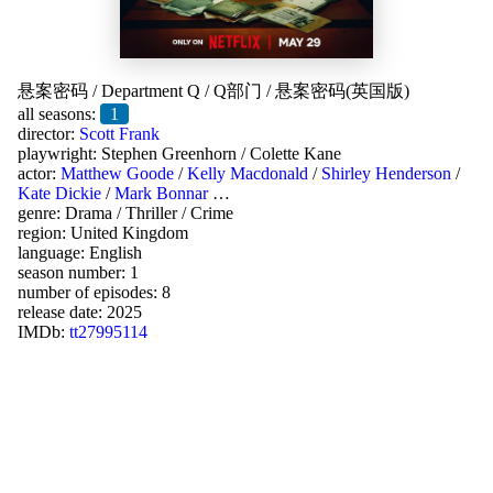
悬案密码
/
Department Q
/
Q部门
/
悬案密码(英国版)
all seasons:
1
director:
Scott Frank
playwright:
Stephen Greenhorn
/
Colette Kane
actor:
Matthew Goode
/
Kelly Macdonald
/
Shirley Henderson
/
Kate Dickie
/
Mark Bonnar
…
genre:
Drama
/
Thriller
/
Crime
region:
United Kingdom
language:
English
season number: 1
number of episodes: 8
release date:
2025
IMDb:
tt27995114